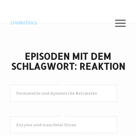
UnderDocs
EPISODEN MIT DEM
SCHLAGWORT: REAKTION
Permanente und dynamische Netzwerke
Enzyme sind manchmal Diven