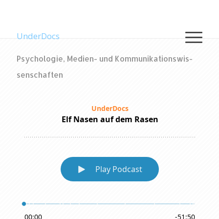
UnderDocs
Psy­cho­lo­gie, Me­di­en- und Kom­mu­ni­ka­ti­ons­wis­
sen­schaf­ten