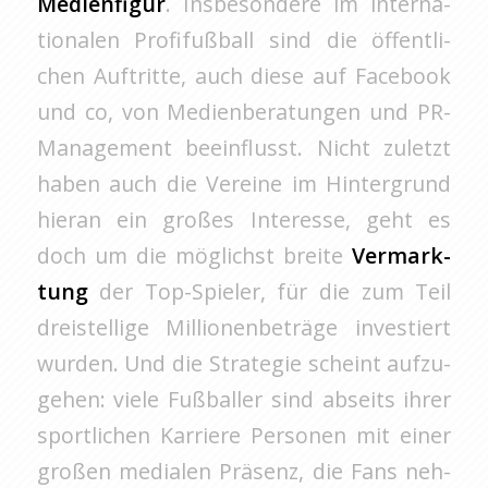
Me­di­en­fi­gur
. Ins­be­son­de­re im in­ter­na­
tio­na­len Pro­fi­fuß­ball sind die öf­fent­li­
chen Auf­trit­te, auch diese auf Face­book
und co, von Me­di­en­be­ra­tun­gen und PR-
Ma­nage­ment be­ein­flusst. Nicht zu­letzt
haben auch die Ver­ei­ne im Hin­ter­grund
hier­an ein gro­ßes In­ter­es­se, geht es
doch um die mög­lichst brei­te
Ver­mark­
tung
der Top-Spie­ler, für die zum Teil
drei­stel­li­ge Mil­lio­nen­be­trä­ge in­ves­tiert
wur­den. Und die Stra­te­gie scheint auf­zu­
ge­hen: viele Fuß­bal­ler sind ab­seits ihrer
sport­li­chen Kar­rie­re Per­so­nen mit einer
gro­ßen me­dia­len Prä­senz, die Fans neh­