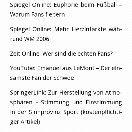
Spie­gel On­line: Eu­pho­rie beim Fuß­ball –
Warum Fans fie­bern
Spie­gel On­line: Mehr Herz­in­fark­te wäh­
rend WM 2006
Zeit On­line: Wer sind die ech­ten Fans?
YouTube: Ema­nu­el aus Le­Mont – Der ein­
sams­te Fan der Schweiz
Sprin­ger­Link: Zur Her­stel­lung von At­mo­
sphä­ren – Stim­mung und Ein­stim­mung
in der Sinn­pro­vinz Sport (kos­ten­pflich­ti­
ger Ar­ti­kel)