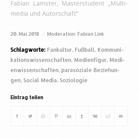
Fa­bi­an Lams­ter, Mas­ter­stu­dent „Mul­ti­
me­dia und Au­tor­schaft“
/
20. Mai 2018
Mo­dera­ti­on:
Fa­bi­an Link
Schlag­wor­te:
Fan­kul­tur
,
Fuß­ball
,
Kom­mu­ni­
ka­ti­ons­wis­sen­schaf­ten
,
Me­di­en­fi­gur
,
Me­di­
en­wis­sen­schaf­ten
,
pa­ra­so­zia­le Be­zie­hun­
gen
,
So­ci­al Media
,
So­zio­lo­gie
Ein­trag tei­len