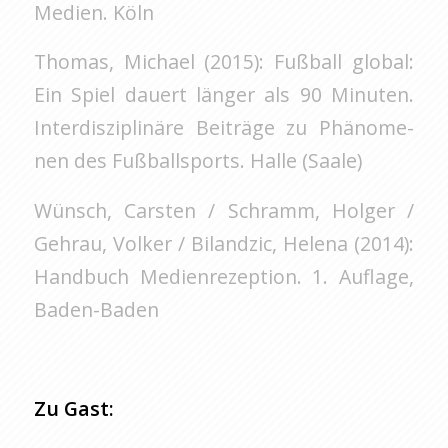
Me­di­en. Köln
Tho­mas, Mi­cha­el (2015): Fuß­ball glo­bal:
Ein Spiel dau­ert län­ger als 90 Mi­nu­ten.
In­ter­dis­zi­pli­nä­re Bei­trä­ge zu Phä­no­me­
nen des Fuß­ball­sports. Halle (Saale)
Wünsch, Cars­ten / Schramm, Hol­ger /
Gehrau, Vol­ker / Bi­land­zic, He­le­na (2014):
Hand­buch Me­di­en­re­zep­ti­on. 1. Auf­la­ge,
Ba­den-Ba­den
Zu Gast: