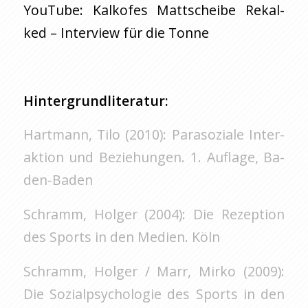
YouTube: Kalk­ofes Matt­schei­be Re­kal­
ked – In­ter­view für die Tonne
Hin­ter­grund­li­te­ra­tur:
Hart­mann, Tilo (2010): Pa­ra­so­zia­le In­ter­
ak­ti­on und Be­zie­hun­gen. 1. Auf­la­ge, Ba­
den-Ba­den
Schramm, Hol­ger (2004): Die Re­zep­ti­on
des Sports in den Me­di­en. Köln
Schramm, Hol­ger / Marr, Mirko (2009):
Die So­zi­al­psy­cho­lo­gie des Sports in den