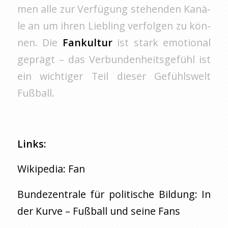
men alle zur Ver­fü­gung ste­hen­den Ka­nä­
le an um ihren Lieb­ling ver­fol­gen zu kön­
nen. Die
Fan­kul­tur
ist stark emo­tio­nal
ge­prägt – das Ver­bun­den­heits­ge­fühl ist
ein wich­ti­ger Teil die­ser Ge­fühls­welt
Fuß­ball.
Links:
Wi­ki­pe­dia: Fan
Bun­de­zen­tra­le für po­li­ti­sche Bil­dung: In
der Kurve – Fuß­ball und seine Fans