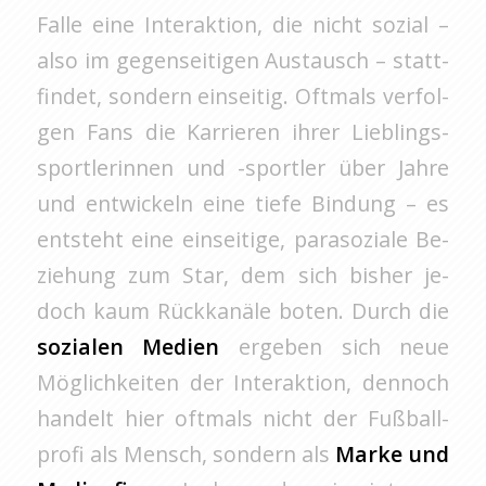
Falle eine In­ter­ak­ti­on, die nicht so­zi­al –
also im ge­gen­sei­ti­gen Aus­tausch – statt­
fin­det, son­dern ein­sei­tig. Oft­mals ver­fol­
gen Fans die Kar­rie­ren ihrer Lieb­lings­
sport­le­rin­nen und -sport­ler über Jahre
und ent­wi­ckeln eine tiefe Bin­dung – es
ent­steht eine ein­sei­ti­ge, pa­ra­so­zia­le Be­
zie­hung zum Star, dem sich bis­her je­
doch kaum Rück­ka­nä­le boten. Durch die
so­zia­len Me­di­en
er­ge­ben sich neue
Mög­lich­kei­ten der In­ter­ak­ti­on, den­noch
han­delt hier oft­mals nicht der Fuß­ball­
pro­fi als Mensch, son­dern als
Marke und