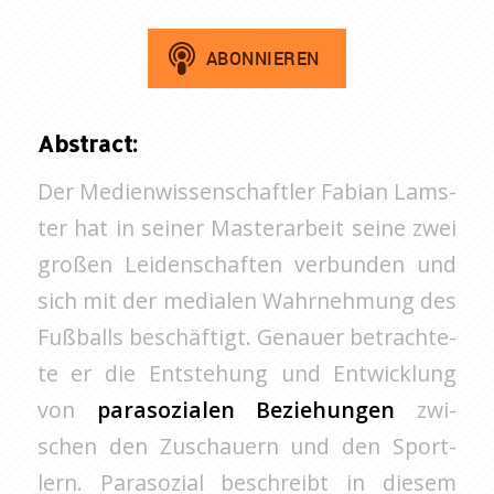
Ab­stract:
Der Me­di­en­wis­sen­schaft­ler Fa­bi­an Lams­
ter hat in sei­ner Mas­ter­ar­beit seine zwei
gro­ßen Lei­den­schaf­ten ver­bun­den und
sich mit der me­dia­len Wahr­neh­mung des
Fuß­balls be­schäf­tigt. Ge­nau­er be­trach­te­
te er die Ent­ste­hung und Ent­wick­lung
von
pa­ra­so­zia­len Be­zie­hun­gen
zwi­
schen den Zu­schau­ern und den Sport­
lern. Pa­ra­so­zi­al be­schreibt in die­sem